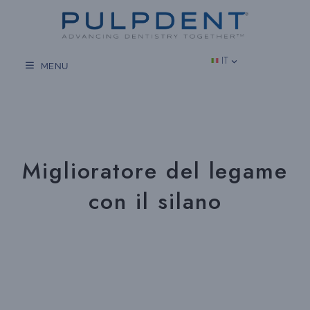
Vai
al
contenuto
IT
MENU
Miglioratore del legame
con il silano