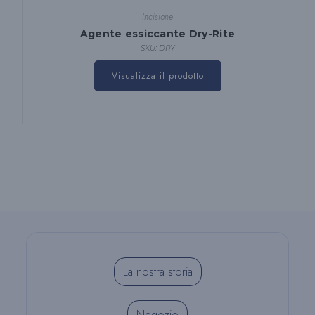
Incisione
Agente essiccante Dry-Rite
SKU: DRY
Visualizza il prodotto
La nostra storia
Negozio