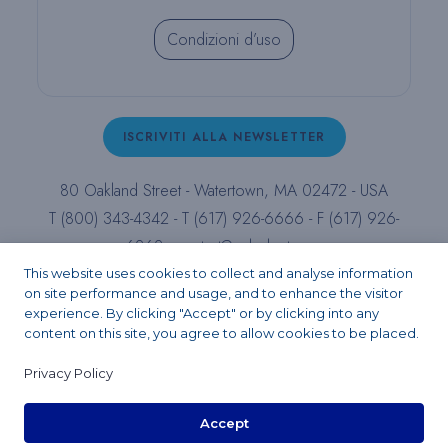
Condizioni d’uso
ISCRIVITI ALLA NEWSLETTER
80 Oakland Street - Watertown, MA 02472 - USA
T (800) 343-4342 - T (617) 926-6666 - F (617) 926-
6262 -
contact@pulpdent.com
This website uses cookies to collect and analyse information
on site performance and usage, and to enhance the visitor
Facebook
Instagram
LinkedIn
X
YouTube
experience. By clicking "Accept" or by clicking into any
content on this site, you agree to allow cookies to be placed.
Privacy Policy
Copyright 2026 - PULPDENT® Corporation. All rights reserved.
Accept