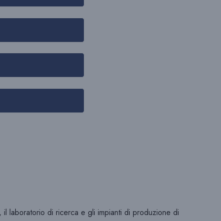
R
I
C
E
R
 laboratorio di ricerca e gli impianti di produzione di
C