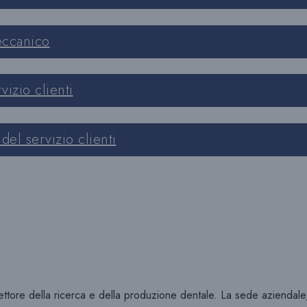
eccanico
vizio clienti
del servizio clienti
ore della ricerca e della produzione dentale. La sede aziendale, il