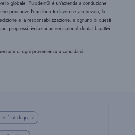
 livello globale. Pulpdent® è un’azienda a conduzione
che promuove l’equilibrio tra lavoro e vita privata, la
 dedizione e la responsabilizzazione, e ognuno di questi
A
 progressi rivoluzionari nei materiali dentali bioattivi
D
persone di ogni provenienza a candidarsi.
E
L
S
ertificati di qualità
I