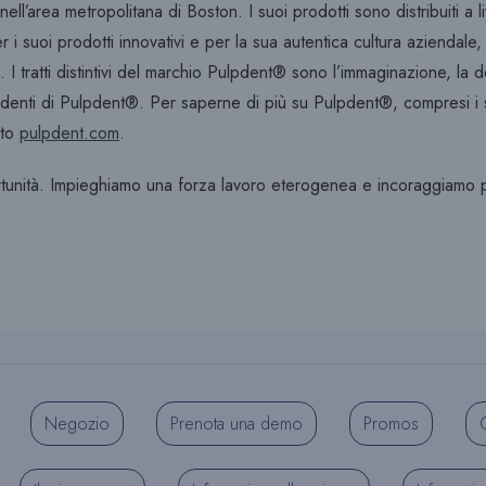
ll’area metropolitana di Boston. I suoi prodotti sono distribuiti a
i suoi prodotti innovativi e per la sua autentica cultura aziendale, 
. I tratti distintivi del marchio Pulpdent® sono l’immaginazione, la
ndenti di Pulpdent®. Per saperne di più su Pulpdent®, compresi i suoi
ito
pulpdent.com
.
rtunità. Impieghiamo una forza lavoro eterogenea e incoraggiamo 
Negozio
Prenota una demo
Promos
C