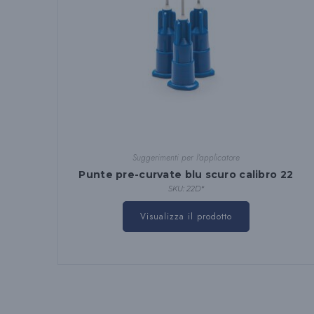
Suggerimenti per l'applicatore
Punte pre-curvate blu scuro calibro 22
SKU: 22D*
Questo
prodotto
Visualizza il prodotto
ha
diverse
varianti.
Le
opzioni
possono
essere
scelte
nella
pagina