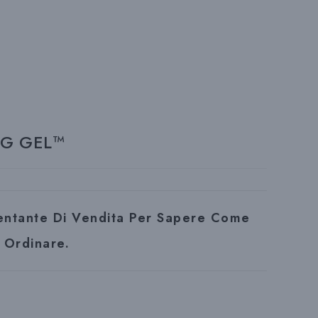
R
I
NG GEL™
C
E
sentante Di Vendita Per Sapere Come
Ordinare.
R
C