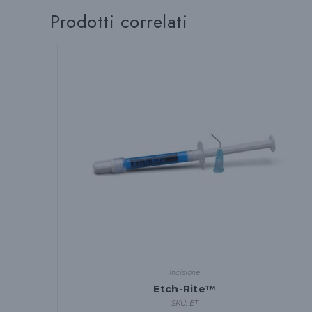
del
Prodotti correlati
prodotto
Incisione
Etch-Rite™
SKU: ET