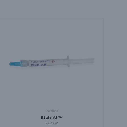
Incisione
Etch-All™
SKU: EA*