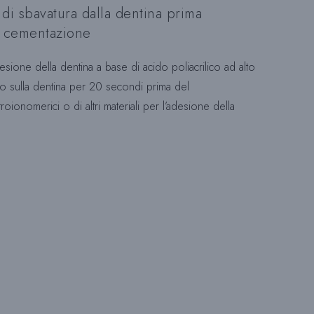
Z
 di sbavatura dalla dentina prima
la cementazione
I
sione della dentina a base di acido poliacrilico ad alto
o sulla dentina per 20 secondi prima del
ionomerici o di altri materiali per l’adesione della
O
N
A
L
A