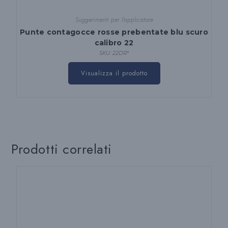
Suggerimenti per l'applicatore
Punte contagocce rosse prebentate blu scuro
calibro 22
SKU: 22DR*
Questo
prodotto
Visualizza il prodotto
ha
diverse
varianti.
Le
opzioni
possono
essere
scelte
nella
pagina
Prodotti correlati
del
prodotto