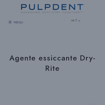
Vai
al
contenuto
IT
MENU
Agente essiccante Dry-
Rite