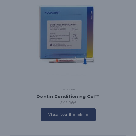
nella
pagina
del
prodotto
Incisione
Dentin Conditioning Gel™
SKU: DEN
Visualizza il prodotto