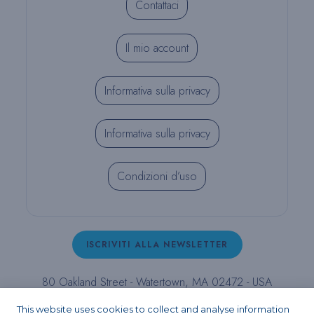
Contattaci
Il mio account
Informativa sulla privacy
Informativa sulla privacy
Condizioni d’uso
ISCRIVITI ALLA NEWSLETTER
80 Oakland Street - Watertown, MA 02472 - USA
T (800) 343-4342 - T (617) 926-6666 - F (617) 926-
This website uses cookies to collect and analyse information