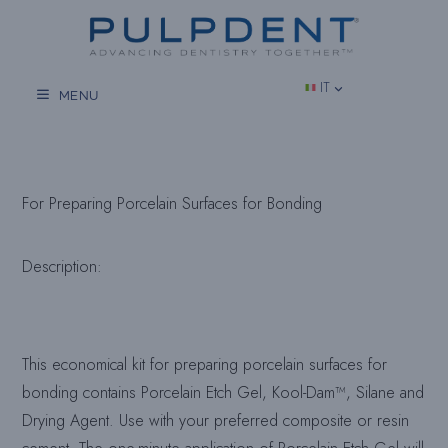
Vai
al
contenuto
IT
MENU
For Preparing Porcelain Surfaces for Bonding
Description:
This economical kit for preparing porcelain surfaces for
bonding contains Porcelain Etch Gel, Kool-Dam™, Silane and
Drying Agent. Use with your preferred composite or resin