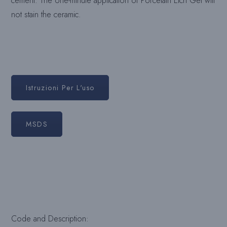
cement. The one-minute application of Porcelain Etch Gel will
not stain the ceramic.
Istruzioni Per L'uso
MSDS
Code and Description: