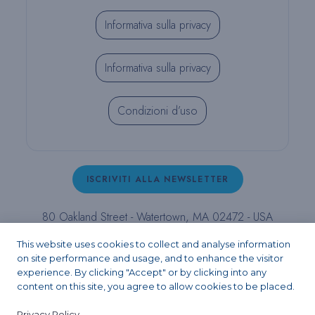
Informativa sulla privacy
Informativa sulla privacy
Condizioni d’uso
ISCRIVITI ALLA NEWSLETTER
80 Oakland Street - Watertown, MA 02472 - USA
T (800) 343-4342 - T (617) 926-6666 - F (617) 926-
This website uses cookies to collect and analyse information
6262 -
contact@pulpdent.com
on site performance and usage, and to enhance the visitor
experience. By clicking "Accept" or by clicking into any
content on this site, you agree to allow cookies to be placed.
Facebook
Instagram
LinkedIn
X
YouTube
Privacy Policy