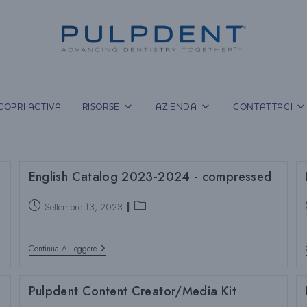
COPRI ACTIVA
RISORSE
AZIENDA
CONTATTACI
English Catalog 2023-2024 - compressed
Post
Categoria
Settembre 13, 2023
pubblicato:
del
post:
English
Continua A Leggere
Catalog
2023-
2024
Pulpdent Content Creator/Media Kit
-
Compressed