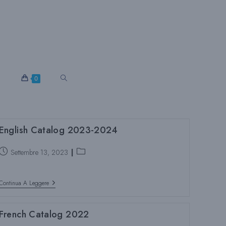
S
0
E
English Catalog 2023-2024
Post
Categoria
Settembre 13, 2023
L
pubblicato:
del
post:
English
Continua A Leggere
E
Catalog
2023-
2024
French Catalog 2022