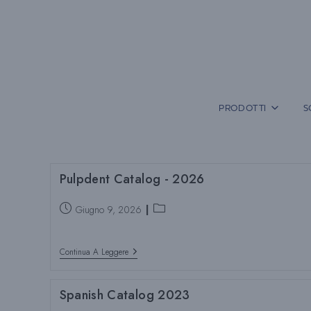
Vai
al
contenuto
PRODOTTI
S
Pulpdent Catalog - 2026
Post
Categoria
Giugno 9, 2026
pubblicato:
del
post:
Pulpdent
Continua A Leggere
Catalog
-
2026
Spanish Catalog 2023