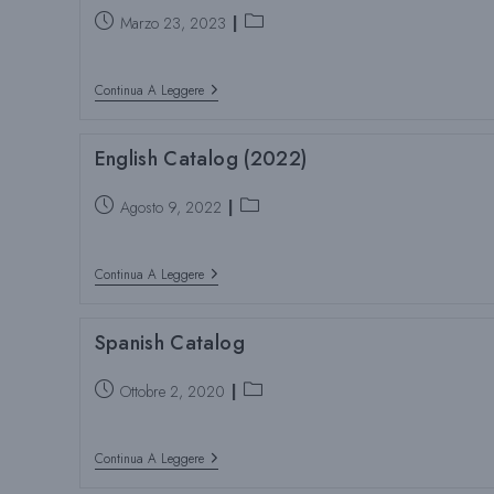
Post
Categoria
Marzo 23, 2023
pubblicato:
del
post:
Spanish
Continua A Leggere
Catalog
2023
English Catalog (2022)
Post
Categoria
Agosto 9, 2022
pubblicato:
del
post:
English
Continua A Leggere
Catalog
(2022)
Spanish Catalog
Post
Categoria
Ottobre 2, 2020
pubblicato:
del
post:
Spanish
Continua A Leggere
Catalog