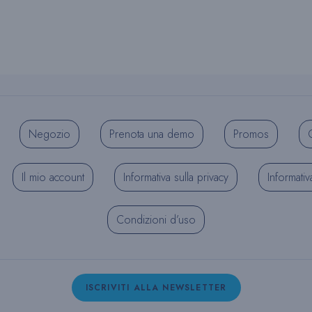
Negozio
Prenota una demo
Promos
C
Il mio account
Informativa sulla privacy
Informativ
Condizioni d’uso
ISCRIVITI ALLA NEWSLETTER