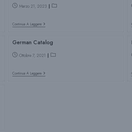
Post
Categoria
Marzo 21, 2023
pubblicato:
del
post:
Pulpdent
Continua A Leggere
Content
Creator/Media
Kit
German Catalog
Post
Categoria
Ottobre 7, 2021
pubblicato:
del
post:
German
Continua A Leggere
Catalog