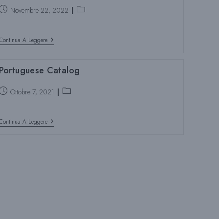
Z
Post
Categoria
Novembre 22, 2022
pubblicato:
del
post:
I
French
Continua A Leggere
Catalog
2022
Portuguese Catalog
O
Post
Categoria
Ottobre 7, 2021
pubblicato:
del
N
post:
Portuguese
Continua A Leggere
Catalog
A
L
A