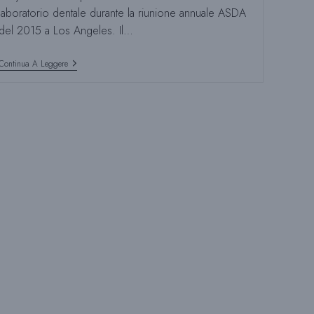
Z
laboratorio dentale durante la riunione annuale ASDA
del 2015 a Los Angeles. Il…
I
Larry
Continua A Leggere
Clark
È
Stato
O
Ammesso
Alla
Società
Americana
Di
N
Estetica
Dentale
A
L
A