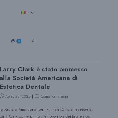
IT
S
0
E
Larry Clark è stato ammesso
alla Società Americana di
L
Estetica Dentale
Post
Categoria
Aprile 25, 2025
Comunicati stampa
E
pubblicato:
del
post:
La Società Americana per l'Estetica Dentale ha inserito
Larry Clark come primo membro non dentista e non