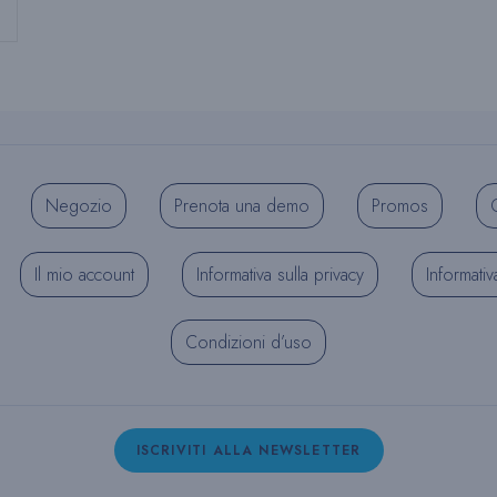
Negozio
Prenota una demo
Promos
C
Il mio account
Informativa sulla privacy
Informativ
Condizioni d’uso
ISCRIVITI ALLA NEWSLETTER