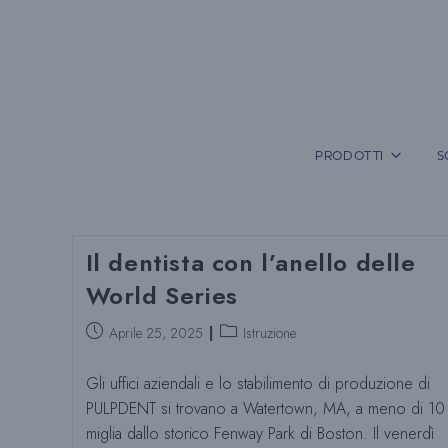
Vai
al
contenuto
PRODOTTI
S
Il dentista con l’anello delle
World Series
Post
Categoria
Aprile 25, 2025
Istruzione
pubblicato:
del
post:
Gli uffici aziendali e lo stabilimento di produzione di
PULPDENT si trovano a Watertown, MA, a meno di 10
miglia dallo storico Fenway Park di Boston. Il venerdì