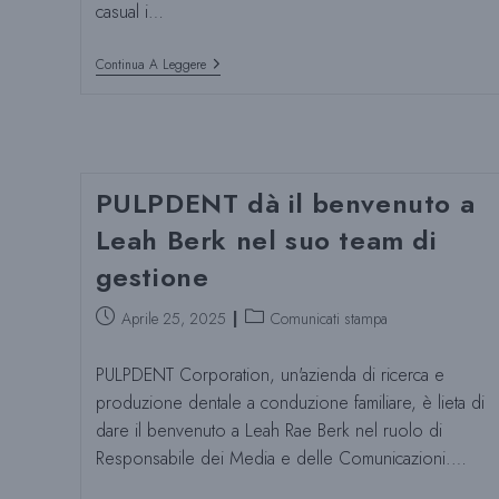
casual i…
Il
Continua A Leggere
Dentista
Con
L’anello
Delle
World
Series
PULPDENT dà il benvenuto a
Leah Berk nel suo team di
gestione
Post
Categoria
Aprile 25, 2025
Comunicati stampa
pubblicato:
del
post:
PULPDENT Corporation, un'azienda di ricerca e
produzione dentale a conduzione familiare, è lieta di
dare il benvenuto a Leah Rae Berk nel ruolo di
Responsabile dei Media e delle Comunicazioni.…