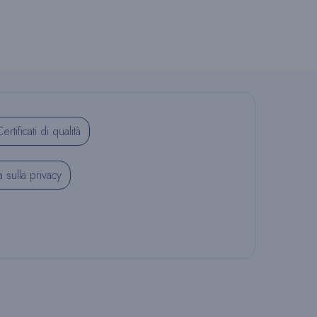
R
I
ertificati di qualità
C
a sulla privacy
E
R
C