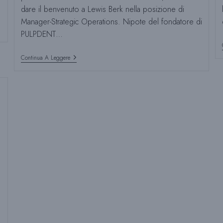
dare il benvenuto a Lewis Berk nella posizione di
Manager-Strategic Operations. Nipote del fondatore di
PULPDENT…
PULPDENT
Continua A Leggere
Dà
Il
Benvenuto
A
Lewis
Berk
Nel
Suo
Team
Di
Gestione