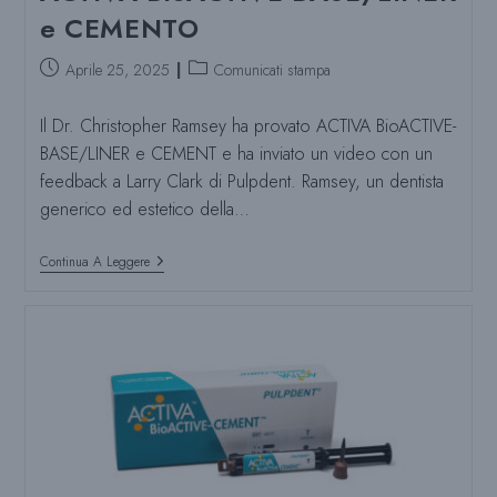
e CEMENTO
Post
Categoria
Aprile 25, 2025
Comunicati stampa
pubblicato:
del
post:
Il Dr. Christopher Ramsey ha provato ACTIVA BioACTIVE-
BASE/LINER e CEMENT e ha inviato un video con un
feedback a Larry Clark di Pulpdent. Ramsey, un dentista
generico ed estetico della…
Il
Continua A Leggere
Dr.
Ramsey
Recensisce
ACTIVA
BioACTIVE-
BASE/LINER
E
CEMENTO