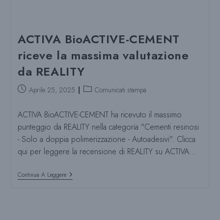
ACTIVA BioACTIVE-CEMENT
riceve la massima valutazione
da REALITY
Post
Categoria
Aprile 25, 2025
Comunicati stampa
pubblicato:
del
post:
ACTIVA BioACTIVE-CEMENT ha ricevuto il massimo
punteggio da REALITY nella categoria "Cementi resinosi
- Solo a doppia polimerizzazione - Autoadesivi". Clicca
qui per leggere la recensione di REALITY su ACTIVA…
ACTIVA
Continua A Leggere
BioACTIVE-
CEMENT
Riceve
La
Massima