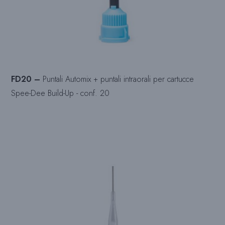
FD20 –
Puntali Automix + puntali intraorali per cartucce
Spee-Dee Build-Up - conf. 20