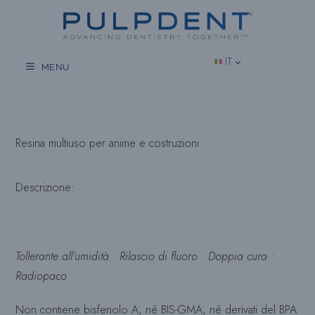
Vai
al
contenuto
IT
MENU
Resina multiuso per anime e costruzioni
Descrizione:
Tollerante all’umidità • Rilascio di fluoro • Doppia cura •
Radiopaco
Non contiene bisfenolo A, né BIS-GMA, né derivati del BPA