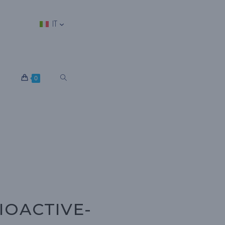
IT
S
0
E
L
E
IOACTIVE-