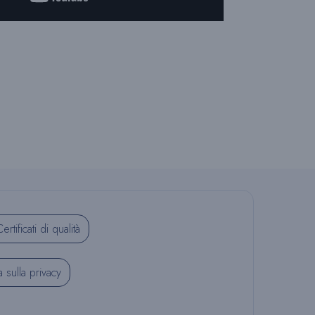
R
I
C
E
ertificati di qualità
R
a sulla privacy
C