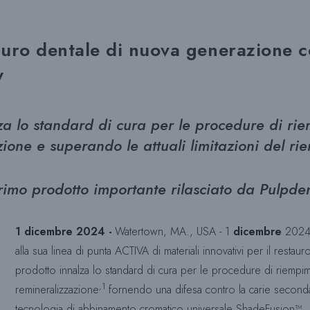
uro dentale di nuova generazione c
w
a lo standard di cura per le procedure di ri
zione e superando le attuali limitazioni del r
imo prodotto importante rilasciato da Pulpden
1 dicembre 2024 -
Watertown, MA., USA
- 1
dicembre
2024 
alla sua linea di punta ACTIVA di materiali innovativi per il restau
prodotto innalza lo standard di cura per le procedure di riempi
,1
remineralizzazione
fornendo una difesa contro la carie seconda
tecnologia di abbinamento cromatico universale ShadeFusion™. 