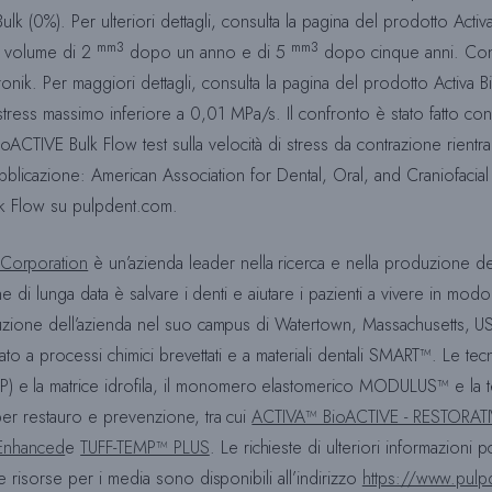
k (0%). Per ulteriori dettagli, consulta la pagina del prodotto Acti
mm3
mm3
l volume di 2
dopo un anno e di 5
dopo cinque anni. Con
tronik. Per maggiori dettagli, consulta la pagina del prodotto Activa
tress massimo inferiore a 0,01 MPa/s. Il confronto è stato fatto c
ACTIVE Bulk Flow test sulla velocità di stress da contrazione rientr
pubblicazione: American Association for Dental, Oral, and Craniofacial 
ulk Flow su pulpdent.com.
Corporation
è un’azienda leader nella ricerca e nella produzione de
ne di lunga data è salvare i denti e aiutare i pazienti a vivere in modo
duzione dell’azienda nel suo campus di Watertown, Massachusetts, U
tato a processi chimici brevettati e a materiali dentali SMART™. Le tec
e la matrice idrofila, il monomero elastomerico MODULUS™ e la t
per restauro e prevenzione, tra cui
ACTIVA™ BioACTIVE - RESTORAT
 Enhanced
e
TUFF-TEMP™ PLUS
. Le richieste di ulteriori informazioni 
 le risorse per i media sono disponibili all’indirizzo
https://www.pulp