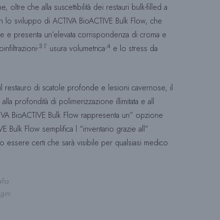
oltre che alla suscettibilità dei restauri bulk-filled a
I
i con lo sviluppo di ACTIVA BioACTIVE Bulk Flow, che
rale e presenta un’elevata corrispondenza di croma e
,3 l’
,4
nfiltrazioni
usura volumetrica
e lo stress da
T
l restauro di scatole profonde e lesioni cavernose, il
O
la profondità di polimerizzazione illimitata e all
, ACTIVA BioACTIVE Bulk Flow rappresenta un” opzione
Bulk Flow semplifica l “inventario grazie all”
W
 essere certi che sarà visibile per qualsiasi medico
E
fia
gini
B