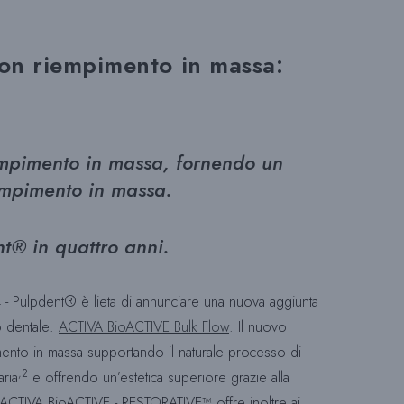
A
on riempimento in massa:
R
empimento in massa, fornendo un
I
iempimento in massa.
t® in quattro anni.
C
- Pulpdent® è lieta di annunciare una nuova aggiunta
E
ro dentale:
ACTIVA BioACTIVE Bulk Flow
. Il nuovo
mento in massa supportando il naturale processo di
,2
ria
e offrendo un’estetica superiore grazie alla
R
ACTIVA BioACTIVE - RESTORATIVE™ offre inoltre ai