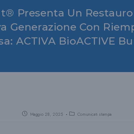
t® Presenta Un Restauro
va Generazione Con Riem
sa: ACTIVA BioACTIVE Bu
Post
Categoria
Maggio 28, 2025
Comunicati stampa
pubblicato:
del
post: