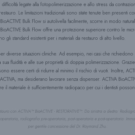
fficoltà legate alla fotopolimerizzazione e allo stress da contrazione, 
del restauro. Le limitazioni tradizionali sono state tenute ben present
 BioACTIVE Bulk Flow si autolivella facilmente, scorre in modo natu
BioACTIVE Bulk Flow offre una protezione superiore contro le microi
li standard esistenti per i materiali da restauro di alto livello.
r diverse situazioni cliniche. Ad esempio, nei casi che richiedono i
 sua fluidità e alle sue proprietà di doppia polimerizzazione. Grazie al
ossono essere certi di ridurre al minimo il rischio di vuoti. Inoltre
di ACTIVA, ma desiderano lavorare senza dispenser. ACTIVA BioACTIVE 
il materiale è sufficientemente radiopaco per cui i dentisti possono
stauro con ACTIVA™ BioACTIVE - RESTORATIVE™. Da sinistra a destra: Radiogra
-operatoria, radiografia pre-operatoria, post-operatoria e post-operatoria. Imma
per gentile concessione del Dr. Raymond Zhu.