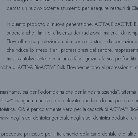
dentisti un nuovo potente strumento per eseguire restauri di Clas
In quanto prodotto di nuova generazione, ACTIVA BioACTIVE Bulk
supera anche i limiti di efficienza dei tradizionali materiali di 
Flow offre una protezione unica contro lo stress da contrazio
che riduce lo stress. Per i professionisti del settore, rappresen
massa autolivellante e in un’unica fase, grazie alla sua profondità i
 uniche di ACTIVA BioACTIVE Bulk Flowpermettono ai professionisti di
smante, sia per l’odontoiatria che per la nostra azienda”, afferma Mi
™ inauguri un nuovo e più elevato standard di cura per i pazienti 
ontoiatrica. Ciò è particolarmente vero per la capacità di ACTIVA™ B
ivi negli studi dentistici generali, negli studi dentistici pediatrici e
 procedura principale per il trattamento della carie dentale e di altre e