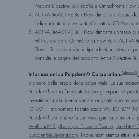
Predicta Bioactive Bulk (66%) e Omnichroma Flow Bul
ACTIVA BioACTIVE Bulk Flow dimostra un’usura de
indipendenti di terze parti effettuati da SD Mechan
ACTIVA BioACTIVE Bulk Flow dimostra un tasso di s
Fill Restorative e Omnichroma Flow Bulk. ACTIVA Bio
Flow+. Test universitari indipendenti, in attesa di 
consulta la pagina del prodotto Activa Bioactive B
Pulpdent®
Informazioni su Pulpdent® Corporation.
pioniere della terapia della polpa vitale. La sua missio
Pulpdent® sono fabbricati presso gli impianti di pro
investimenti nella ricerca dentale originale, che ha por
ION-X™, il monomero fosfato acido WETBOND™ (M1P) 
Pulpdent® alimentano la sua vasta gamma di materiali 
WetBond™ Sigillante per Fosse e Fissure
,
Lime-Lite™
pulpdent@pulpdent.com
. I comunicati stampa attuali e