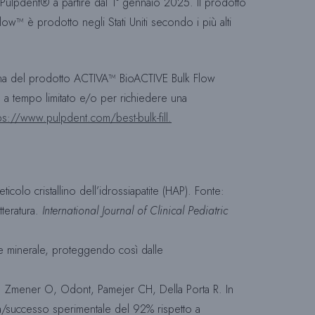
e Pulpdent® a partire dal 1° gennaio 2025. Il prodotto
w™ è prodotto negli Stati Uniti secondo i più alti
 pagina del prodotto ACTIVA™ BioACTIVE Bulk Flow
io a tempo limitato e/o per richiedere una
ps://www.pulpdent.com/best-bulk-fill.
icolo cristallino dell’idrossiapatite (HAP). Fonte:
tteratura.
International Journal of Clinical Pediatric
ite minerale, proteggendo così dalle
vivo. Zmener O, Odont, Pamejer CH, Della Porta R. In
za/successo sperimentale del 92% rispetto a