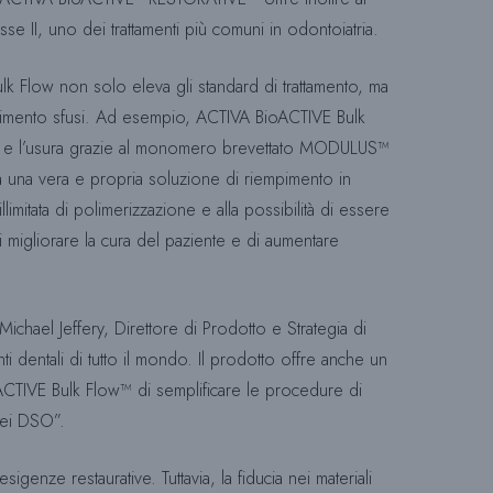
se II, uno dei trattamenti più comuni in odontoiatria.
C
 Flow non solo eleva gli standard di trattamento, ma
riempimento sfusi. Ad esempio, ACTIVA BioACTIVE Bulk
A
ne e l’usura grazie al monomero brevettato MODULUS™
ta una vera e propria soluzione di riempimento in
llimitata di polimerizzazione e alla possibilità di essere
D
 migliorare la cura del paziente e di aumentare
E
chael Jeffery, Direttore di Prodotto e Strategia di
dentali di tutto il mondo. Il prodotto offre anche un
L
ioACTIVE Bulk Flow™ di semplificare le procedure di
 nei DSO”.
S
sigenze restaurative. Tuttavia, la fiducia nei materiali