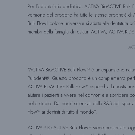
Per l’odontoiatria pediatrica, ACTIVA BioACTIVE Bulk 
versione del prodotto ha tutte le stesse proprietà di
Bulk FlowIl colore universale si adatta alla dentatura p
membri della famiglia di restauri ACTIVA, ACTIVA KID
ACT
“ACTIVA BioACTIVE Bulk Flow™ è un’espansione naturale 
Pulpdent®. Questo prodotto è un complemento perfetto p
ACTIVA BioACTIVE Bulk Flow™ rispecchia la nostra miss
aiutare i pazienti a vivere nel comfort e a sorridere co
nello studio. Dai nostri scienziati della R&S agli sp
Flow™ ai dentisti di tutto il mondo”.
ACTIVA™ BioACTIVE Bulk Flow™ viene presentato oggi a