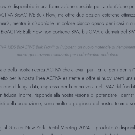
Flow è disponibile in una formulazione speciale per la dentizione 
 ACTIVA BioACTIVE Bulk Flow, ma offre due opzioni estetiche ottimi
rimaria, mentre è disponibile un colore bianco opaco per i casi in cui 
S BioACTIVE Bulk Flow non contiene BPA, bis-GMA e derivati del BP
IVA KIDS BioACTIVE Bulk Flow™ di Pulpdent, un nuovo materiale di riempiment
nuova generazione ottimizzato per l’odontoiatria pediatrica
della nostra ricerca ACTIVA che allevia i punti critici per i dentist
er la nostra linea ACTIVA esistente e offre ai nuovi utenti una nuova
ione di lunga data, espressa per la prima volta nel 1947 dal fondato
n fiducia. Inoltre, risponde alla nostra visione di potenziare i dentis
ecialisti della produzione, sono molto orgoglioso del nostro team e
l Greater New York Dental Meeting 2024. Il prodotto è disponibile