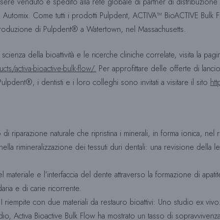
ssere venduto e spedito alla rete globale di partner di distribuzion
 Automix. Come tutti i prodotti Pulpdent, ACTIVA™ BioACTIVE Bulk Flo
di produzione di Pulpdent® a Watertown, nel Massachusetts.
scienza della bioattività e le ricerche cliniche correlate, visita la
s/activa-bioactive-bulk-flow/.
Per approfittare delle offerte di lanc
dent®, i dentisti e i loro colleghi sono invitati a visitare il sito
htt
riparazione naturale che ripristina i minerali, in forma ionica, nel ret
lla rimineralizzazione dei tessuti duri dentali: una revisione della le
l materiale e l’interfaccia del dente attraverso la formazione di apat
daria e di carie ricorrente.
se I riempite con due materiali da restauro bioattivi: Uno studio ex 
dio, Activa Bioactive Bulk Flow ha mostrato un tasso di sopravviven