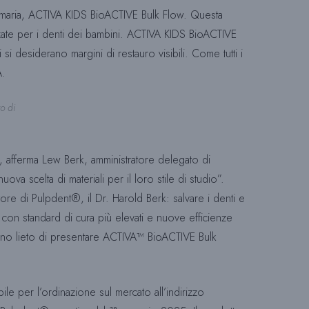
primaria, ACTIVA KIDS BioACTIVE Bulk Flow. Questa
zzate per i denti dei bambini. ACTIVA KIDS BioACTIVE
si desiderano margini di restauro visibili. Come tutti i
A.
o di
i”, afferma Lew Berk, amministratore delegato di
 scelta di materiali per il loro stile di studio”.
re di Pulpdent®, il Dr. Harold Berk: salvare i denti e
ti con standard di cura più elevati e nuove efficienze
 sono lieto di presentare ACTIVA™ BioACTIVE Bulk
 per l’ordinazione sul mercato all’indirizzo