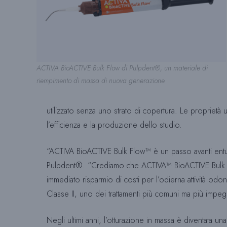
ACTIVA BioACTIVE Bulk Flow di Pulpdent®, un materiale di
riempimento di massa di nuova generazione.
utilizzato senza uno strato di copertura. Le proprietà
l’efficienza e la produzione dello studio.
“ACTIVA BioACTIVE Bulk Flow™ è un passo avanti entusia
Pulpdent®. “Crediamo che ACTIVA™ BioACTIVE Bulk Flow
immediato risparmio di costi per l’odierna attività od
Classe II, uno dei trattamenti più comuni ma più impegnat
Negli ultimi anni, l’otturazione in massa è diventata una