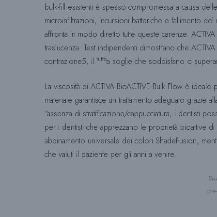
bulk-fill esistenti è spesso compromessa a causa delle di
microinfiltrazioni, incursioni batteriche e fallimento 
affronta in modo diretto tutte queste carenze. ACTIVA
traslucenza. Test indipendenti dimostrano che ACTIVA 
tutto
contrazione5, il
a soglie che soddisfano o superano g
La viscosità di ACTIVA BioACTIVE Bulk Flow è ideale pe
materiale garantisce un trattamento adeguato grazie alla
“assenza di stratificazione/cappucciatura, i dentisti p
per i dentisti che apprezzano le proprietà bioattive 
abbinamento universale dei colori ShadeFusion, mentre 
che valuti il paziente per gli anni a venire.
Re
pre