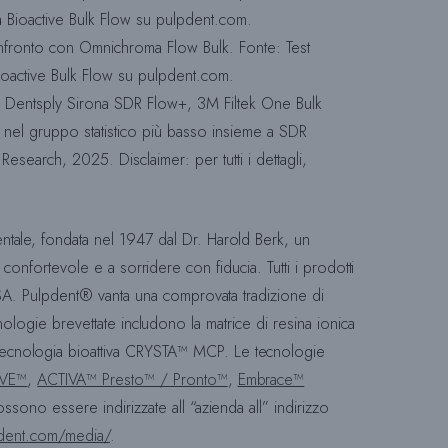
va Bioactive Bulk Flow su pulpdent.com.
fronto con Omnichroma Flow Bulk. Fonte: Test
 Bioactive Bulk Flow su pulpdent.com.
on Dentsply Sirona SDR Flow+, 3M Filtek One Bulk
a nel gruppo statistico più basso insieme a SDR
Research, 2025. Disclaimer: per tutti i dettagli,
ntale, fondata nel 1947 dal Dr. Harold Berk, un
 confortevole e a sorridere con fiducia. Tutti i prodotti
SA. Pulpdent® vanta una comprovata tradizione di
nologie brevettate includono la matrice di resina ionica
ecnologia bioattiva CRYSTA™ MCP. Le tecnologie
IVE™
,
ACTIVA™ Presto™ / Pronto™
,
Embrace™
possono essere indirizzate all “azienda all” indirizzo
dent.com/media/
.