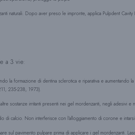
izzanti naturali. Dopo aver preso le impronte, applica Pulpdent Cavit
e a 3 vie:
ndo la formazione di dentina sclerotica e riparativa e aumentando la d
211, 235-238, 1973).
ltre sostanze irritanti presenti nei gel mordenzanti, negli adesivi e ne
do di calcio. Non interferisce con l’alloggiamento di corone e intarsi
nare sul pavimento pulpare prima di applicare i gel mordenzanti. Las