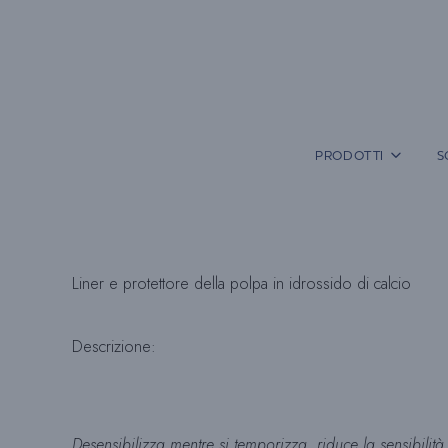
Vai
al
contenuto
PRODOTTI
S
Liner e protettore della polpa in idrossido di calcio
Descrizione:
Desensibilizza mentre si temporizza, riduce la sensibilit