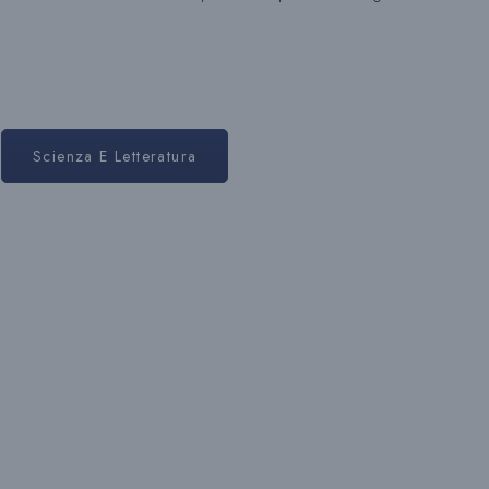
R
Scienza E Letteratura
I
C
E
R
C