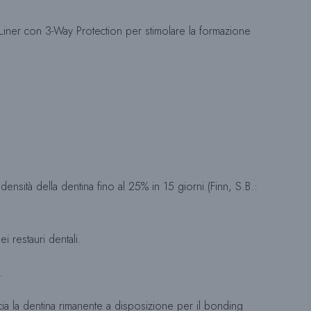
Z
y Liner con 3-Way Protection per stimolare la formazione
I
O
N
ensità della dentina fino al 25% in 15 giorni.(Finn, S.B.:
A
i restauri dentali.
L
.
cia la dentina rimanente a disposizione per il bonding
A