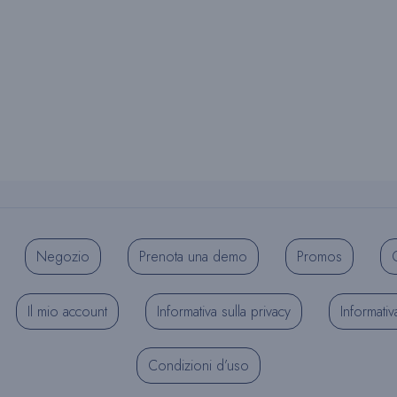
Negozio
Prenota una demo
Promos
C
Il mio account
Informativa sulla privacy
Informativ
Condizioni d’uso