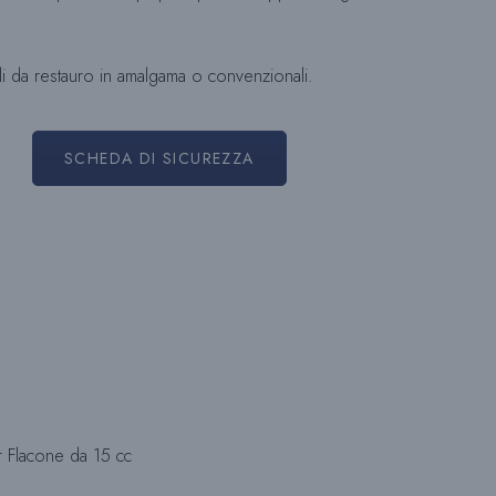
iali da restauro in amalgama o convenzionali.
SCHEDA DI SICUREZZA
r Flacone da 15 cc