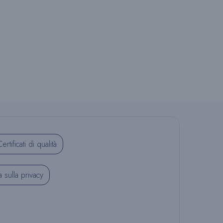
T
O
W
E
ertificati di qualità
a sulla privacy
B