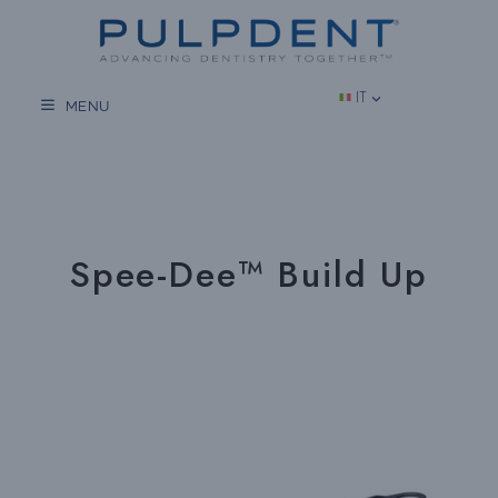
Vai
al
contenuto
IT
MENU
Spee-Dee™ Build Up