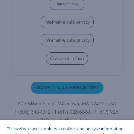
Il mio account
Informativa sulla privacy
Informativa sulla privacy
Condizioni d’uso
ISCRIVITI ALLA NEWSLETTER
80 Oakland Street - Watertown, MA 02472 - USA
T (800) 343-4342 - T (617) 926-6666 - F (617) 926-
6262 -
contact@pulpdent.com
This website uses cookies to collect and analyse information