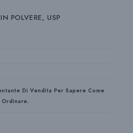
Z
IN POLVERE, USP
I
O
N
A
sentante Di Vendita Per Sapere Come
Ordinare.
L
A