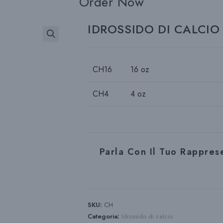
Order Now
IDROSSIDO DI CALCIO 
CH16
16 oz
CH4
4 oz
Parla Con Il Tuo Rappre
SKU:
CH
Categoria:
Idrossido di calcio