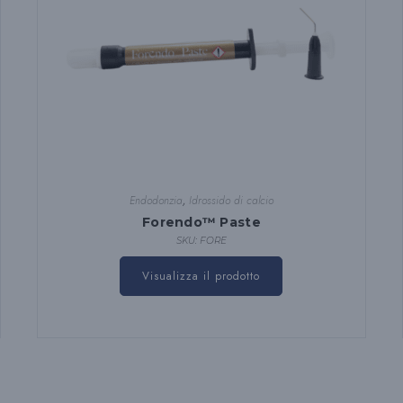
Endodonzia
,
Idrossido di calcio
Forendo™ Paste
SKU: FORE
Visualizza il prodotto