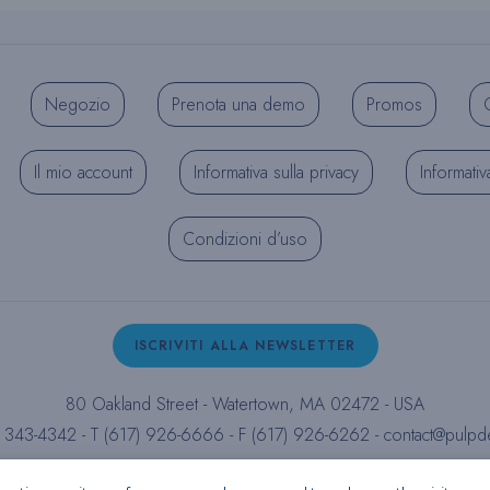
Negozio
Prenota una demo
Promos
C
Il mio account
Informativa sulla privacy
Informativ
Condizioni d’uso
ISCRIVITI ALLA NEWSLETTER
80 Oakland Street - Watertown, MA 02472 - USA
) 343-4342 - T (617) 926-6666 - F (617) 926-6262 -
contact@pulpd