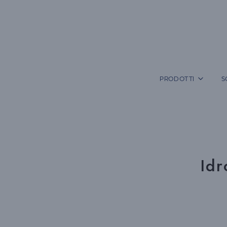
Vai
al
contenuto
PRODOTTI
S
Idr