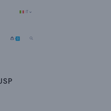
IT
S
0
E
L
 USP
E