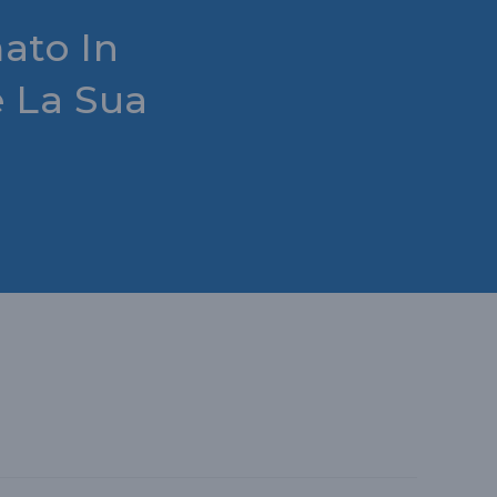
ato In
Z
e La Sua
I
O
N
A
L