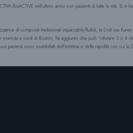
TIVA BioACTIVE nell’ultimo anno con pazienti di tutte le età. Si è f
izzatrice di compositi tradizionali impaccabili/fluibili, la Dott.ssa Ku
 che esercita a nord di Boston, ha aggiunto che può “otturare 3 o 4 
uoi pazienti sono soddisfatti dell’estetica e della rapidità con cui 