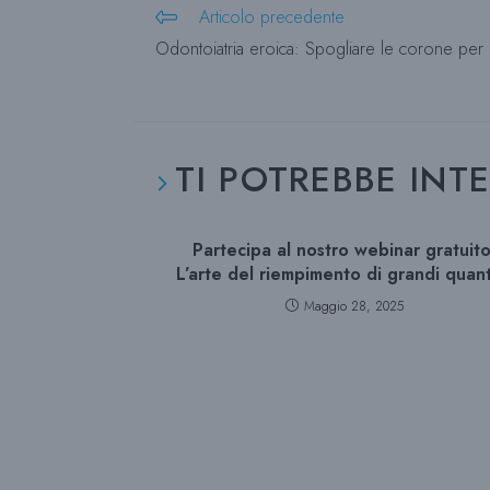
Leggi
Articolo precedente
altri
Odontoiatria eroica: Spogliare le corone per
articoli
TI POTREBBE INT
Partecipa al nostro webinar gratuito
L’arte del riempimento di grandi quant
Maggio 28, 2025