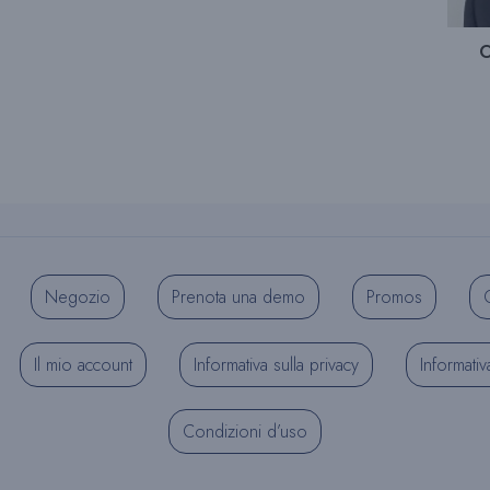
O
Negozio
Prenota una demo
Promos
C
Il mio account
Informativa sulla privacy
Informativ
Condizioni d’uso