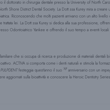
 il dottorato in chirurgia dentale presso la University of North Car
rth Shore District Dental Society. La Dott.ssa Kurey mira a creare un
iatrica. Riconoscendo che molti pazienti arrivano con un alto livello d
 trattata lei. La Dott.ssa Kurey si dedica alla sua professione, offr
gresso Odontoiatrico Yankee e offrendo il suo tempo a eventi locali
iliare che si occupa di ricerca e produzione di materiali dentali bio
ioattivo. ACTIVA si comporta come i denti naturali e stimola la formazio
70°
.
PULPDENT
festeggia quest’anno il suo
anniversario con un imp
ere aggiornati sulla bioattività e conoscere la Heroic Dentistry Serie