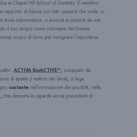
olina at Chapel Hill School of Dentistry. È membro
 rapporto di fiducia con tutti i pazienti che vede, in
I
i ansia odontoiatrica, si avvicina ai pazienti da una
endo il suo tempo come volontaria del Kiwanis
T
 senza scopo di lucro per insegnare l’importanza
O
attivi.
ACTIVA BioACTIVE™
,
sviluppato da
ne di apatite (i mattoni dei denti), si lega
W
egno
costante
nell’innovazione dei prodotti, nella
s
,
che dimostra le capacità senza precedenti di
E
B