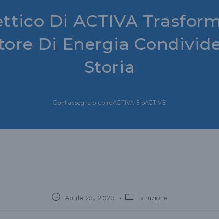
ettico Di ACTIVA Trasform
atore Di Energia Condivid
Storia
Contrassegnato come
ACTIVA BioACTIVE
Post
Categoria
Aprile 25, 2025
Istruzione
pubblicato:
del
post: