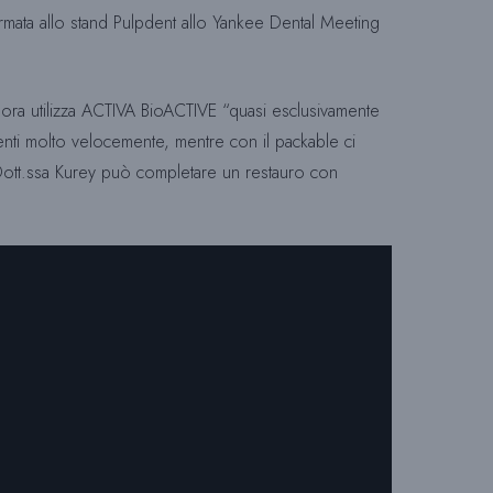
ermata allo stand Pulpdent allo Yankee Dental Meeting
A
rey ora utilizza ACTIVA BioACTIVE “quasi esclusivamente
R
denti molto velocemente, mentre con il packable ci
la Dott.ssa Kurey può completare un restauro con
I
C
E
R