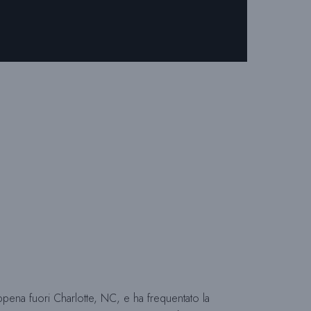
C
A
D
E
L
S
pena fuori Charlotte, NC, e ha frequentato la