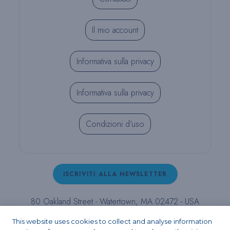
Il mio account
Informativa sulla privacy
Informativa sulla privacy
Condizioni d’uso
ISCRIVITI ALLA NEWSLETTER
80 Oakland Street - Watertown, MA 02472 - USA
T (800) 343-4342 - T (617) 926-6666 - F (617) 926-
This website uses cookies to collect and analyse information