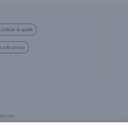
A
ertificati di qualità
D
a sulla privacy
E
L
S
ent.com
I