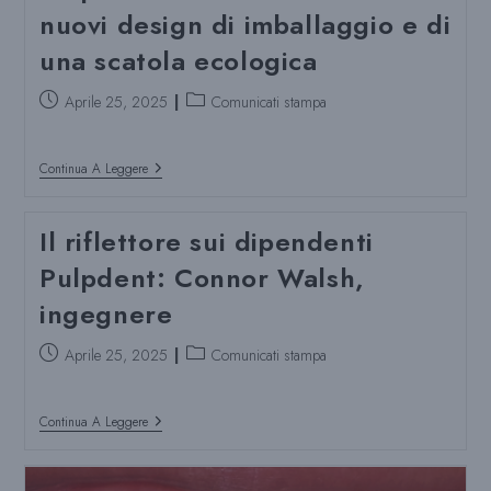
nuovi design di imballaggio e di
una scatola ecologica
Post
Categoria
Aprile 25, 2025
Comunicati stampa
pubblicato:
del
post:
Pulpdent®
Continua A Leggere
Inizia
Il
Lancio
Il riflettore sui dipendenti
Di
Nuovi
Pulpdent: Connor Walsh,
Design
Di
ingegnere
Imballaggio
E
Di
Post
Categoria
Aprile 25, 2025
Comunicati stampa
Una
pubblicato:
del
Scatola
Ecologica
post:
Il
Continua A Leggere
Riflettore
Sui
Dipendenti