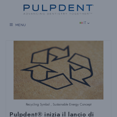
Vai
al
contenuto
IT
MENU
Recycling Symbol , Sustainable Energy Concept
Pulpdent® inizia il lancio di