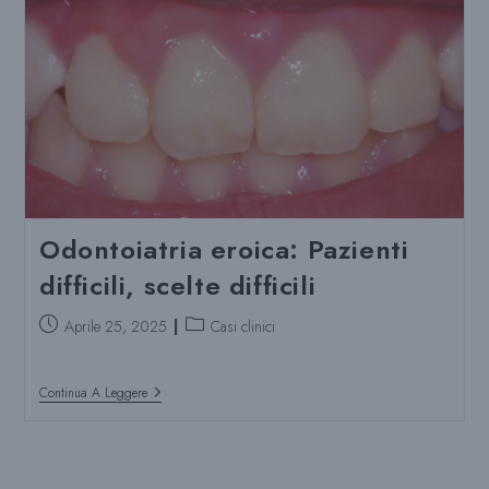
Pulpdent:
Connor
Walsh,
Ingegnere
Odontoiatria eroica: Pazienti
difficili, scelte difficili
Post
Categoria
Aprile 25, 2025
Casi clinici
pubblicato:
del
post:
Odontoiatria
Continua A Leggere
Eroica:
Pazienti
Difficili,
Scelte
Difficili