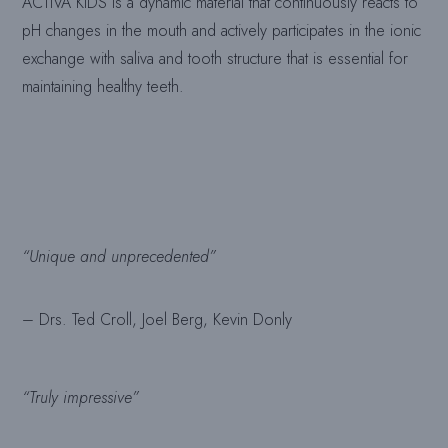
ACTIVA KIDS is a dynamic material that continuously reacts to
pH changes in the mouth and actively participates in the ionic
exchange with saliva and tooth structure that is essential for
maintaining healthy teeth.
“Unique and unprecedented”
– Drs. Ted Croll, Joel Berg, Kevin Donly
“Truly impressive”