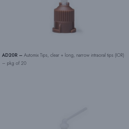
AD20R –
Automix Tips, clear + long, narrow intraoral tips (IOR)
– pkg of 20