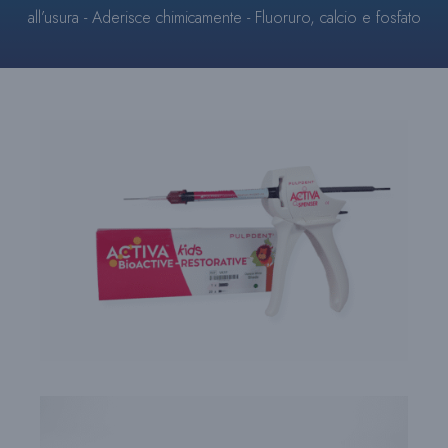
-
all’usura - Aderisce chimicamente - Fluoruro, calcio e fosfato
RESTORATIVE