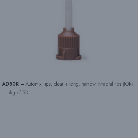
AD50R –
Automix Tips, clear + long, narrow intraoral tips (IOR)
– pkg of 50