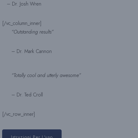
– Dr. Josh Wren
[/vc_column_inner]
“Outstanding results”
– Dr. Mark Cannon
“Totally cool and utterly awesome”
– Dr. Ted Croll
[/vc_row_inner]
Istruzioni Per L'uso