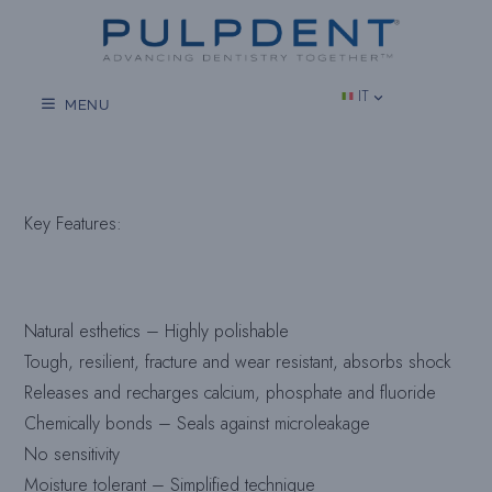
Vai
al
contenuto
IT
MENU
Key Features
:
Natural esthetics – Highly polishable
Tough, resilient, fracture and wear resistant, absorbs shock
Releases and recharges calcium, phosphate and fluoride
Chemically bonds – Seals against microleakage
No sensitivity
Moisture tolerant – Simplified technique